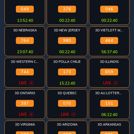
049
376
046
13:52:40
00:22:40
00:22:40
3D NEBRASKA
3D NEW JERSEY
3D VIETLOTT MAX
764
980
464
23:07:40
00:22:40
56:37:40
3D WESTERN CAN
3D POLLA CHILIE
3D ILLINOIS
744
173
659
LIVE
15:22:40
LIVE
3D ONTARIO
3D QUEBEC
3D AU LOTTERYWEST
397
070
151
LIVE
LIVE
06:22:40
3D VIRGINIA
3D ARIZONA
3D ARKANSAS