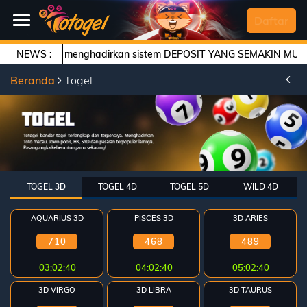
SELAMAT DATANG
Daftar
TOTOGEL menghadirkan sistem DEPOSIT YANG SEMAKIN MUDAH Dengan
NEWS :
Beranda
Beranda
Togel
Daftar
Togel
Live
Casino
TOGEL 3D
TOGEL 4D
TOGEL 5D
WILD 4D
Slot
Games
AQUARIUS 3D
PISCES 3D
3D ARIES
Arcade
710
468
489
03:02:40
04:02:40
05:02:40
Deposit
3D VIRGO
3D LIBRA
3D TAURUS
History