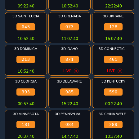
09:22:40
10:52:40
22:22:40
3D SAINT LUCIA
3D GRENADA
3D UKRAINE
645
073
128
10:52:40
11:07:40
15:07:40
3D DOMINICA
3D IDAHO
3D CONNECTICUT
213
871
461
10:52:40
LIVE
LIVE
3D GEORGIA
3D DELAWARE
3D KENTUCKY
393
985
590
00:57:40
15:22:40
00:22:40
3D MINNESOTA
3D PENNSYLVANIA
3D CHINA WELFARE
181
084
289
20:37:40
14:47:40
10:37:40