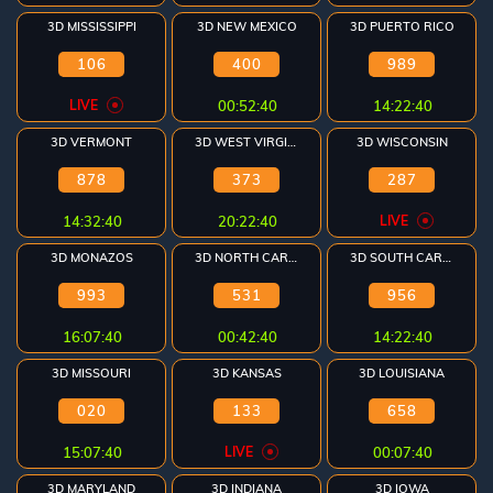
3D MISSISSIPPI
3D NEW MEXICO
3D PUERTO RICO
106
400
989
LIVE
00:52:40
14:22:40
3D VERMONT
3D WEST VIRGINIA
3D WISCONSIN
878
373
287
14:32:40
20:22:40
LIVE
3D MONAZOS
3D NORTH CAROLINA
3D SOUTH CAROLINA
993
531
956
16:07:40
00:42:40
14:22:40
3D MISSOURI
3D KANSAS
3D LOUISIANA
020
133
658
15:07:40
LIVE
00:07:40
3D MARYLAND
3D INDIANA
3D IOWA