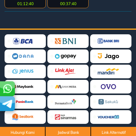
01:12:40
00:37:40
Hubungi Kami
Jadwal Bank
Link Alternatif