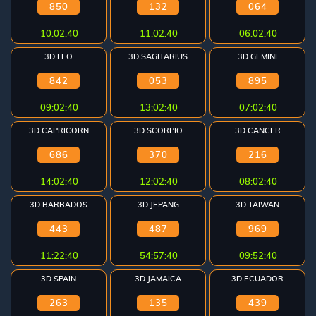
850
132
064
Referral
10:02:40
11:02:40
06:02:40
Promosi
3D LEO
3D SAGITARIUS
3D GEMINI
842
053
895
09:02:40
13:02:40
07:02:40
Hubungi
3D CAPRICORN
3D SCORPIO
3D CANCER
Kami
686
370
216
Download
14:02:40
12:02:40
08:02:40
026 ©
3D BARBADOS
3D JEPANG
3D TAIWAN
OTOGEL
l right
443
487
969
eserved
11:22:40
54:57:40
09:52:40
3D SPAIN
3D JAMAICA
3D ECUADOR
263
135
439