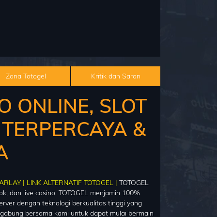
Zona Totogel
Kritik dan Saran
O ONLINE, SLOT
K TERPERCAYA &
A
ARLAY |
LINK ALTERNATIF TOTOGEL |
TOTOGEL
sbook, dan live casino. TOTOGEL menjamin 100%
rver dengan teknologi berkualitas tinggi yang
rgabung bersama kami untuk dapat mulai bermain