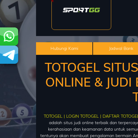
Hubungi Kami
Jadwal Bank
TOTOGEL SITUS
ONLINE & JUDI
TOTOGEL |
LOGIN TOTOGEL |
DAFTAR TOTOGEL
adalah situs judi online terbaik dan terperc
kerahasiaan dan keamanan data untuk semua pr
tentunya akan membuat pengalaman bermain Anda